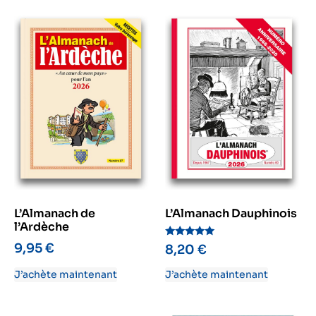
L’Almanach de
L’Almanach Dauphinois
l’Ardèche
Note
9,95
€
8,20
€
5.00
sur 5
J’achète maintenant
J’achète maintenant